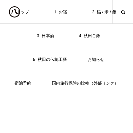
トップ
1. お宿
2. 稲 / 米 / 飯
日本酒テロワール旅
SPOTLIGHT
3. 日本酒
4. 秋田ご飯
浅舞酒造は当宿のある羽後町のお隣横手市に位置し
5. 秋田の伝統工藝
お知らせ
初め国内外の名だたるコンクールで何度も最高位を
の日本酒蔵。
宿泊予約
国内旅行保険の比較（外部リンク）
その美味しさの秘訣は杜氏や蔵人の酒造りの技術の
出す奥羽山脈の伏流水の存在や、全量を「槽搾り（
ばれる手間暇かかる伝統的な方法で搾りの工程を行
れます。